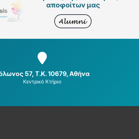
αποφοίτων μας
όλωνος 57, Τ.Κ. 10679, Αθήνα
Κεντρικό Κτήριο